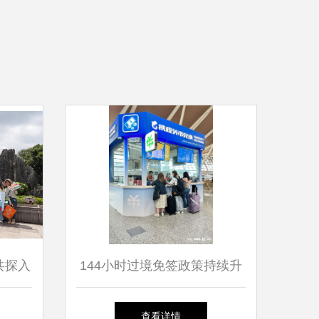
共探入
144小时过境免签政策持续升
温，二季度外币兑换量激增超
查看详情